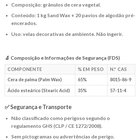
Composição
: grânulos de cera vegetal.
Conteúdo
: 1 kg Sand Wax + 20 pavios de algodão pré-
encerados.
Uso
: velas decorativas de ambiente. Não ingerir.
🔬 Composição e Informações de Segurança (FDS)
COMPONENTE
% EM PESO
N.º CAS
Cera de palma (Palm Wax)
65%
8015-86-9
Ácido esteárico (Stearic Acid)
35%
57-11-4
✅ Segurança e Transporte
Não classificado como perigoso segundo o
regulamento GHS (CLP / CE 1272/2008).
Sem pictogramas ou advertências de perigo.