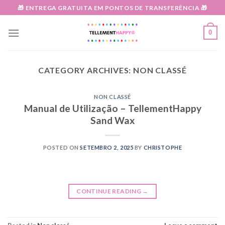
Skip
🎁 ENTREGA GRATUITA EM PONTOS DE TRANSFERÊNCIA 🎁
to
content
0
CATEGORY ARCHIVES:
NON CLASSÉ
NON CLASSÉ
Manual de Utilização – TellementHappy
Sand Wax
POSTED ON
SETEMBRO 2, 2025
BY
CHRISTOPHE
CONTINUE READING
→