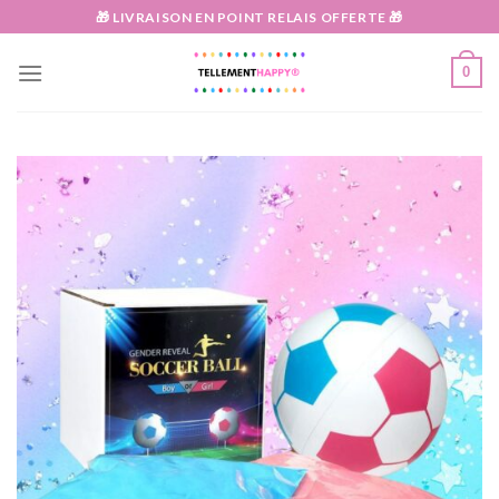
Passer
🎁 LIVRAISON EN POINT RELAIS OFFERTE 🎁
au
contenu
0