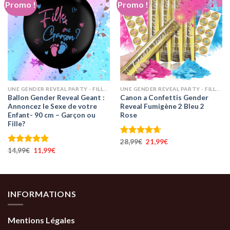
Promo !
Promo !
UNE GENDER REVEAL PARTY - FILLE OU GARÇON ? ANNONCEZ LE SEXE
UNE GENDER REVEAL PARTY - FILLE OU GARÇON ? ANNONCEZ LE SEXE
Ballon Gender Reveal Geant :
Canon a Confettis Gender
Annoncez le Sexe de votre
Reveal Fumigène 2 Bleu 2
Enfant- 90 cm – Garçon ou
Rose
Fille?
Le
Le
Note
28,99
€
4.67
21,99
€
prix
prix
Le
Le
sur 5
Note
14,99
€
5.00
11,99
€
initial
actuel
prix
prix
sur 5
était :
est :
initial
actuel
28,99€.
21,99€.
était :
est :
14,99€.
11,99€.
INFORMATIONS
Mentions Légales