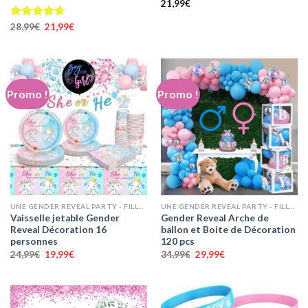
21,99
€
Le
Le
Note
28,99
€
4.67
21,99
€
prix
prix
sur 5
initial
actuel
était :
est :
28,99€.
21,99€.
Promo !
Promo !
UNE GENDER REVEAL PARTY - FILLE OU GARÇON ? ANNONCEZ LE SEXE
UNE GENDER REVEAL PARTY - FILLE OU GARÇON ? ANNONCEZ LE SEXE
Vaisselle jetable Gender
Gender Reveal Arche de
Reveal Décoration 16
ballon et Boite de Décoration
personnes
120 pcs
Le
Le
Le
Le
24,99
€
19,99
€
34,99
€
29,99
€
prix
prix
prix
prix
initial
actuel
initial
actuel
était :
est :
était :
est :
24,99€.
19,99€.
34,99€.
29,99€.