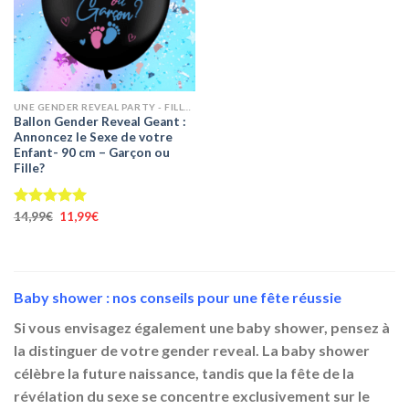
UNE GENDER REVEAL PARTY - FILLE OU GARÇON ? ANNONCEZ LE SEXE
Ballon Gender Reveal Geant :
Annoncez le Sexe de votre
Enfant- 90 cm – Garçon ou
Fille?
Le
Le
Note
14,99
€
5.00
11,99
€
prix
prix
sur 5
initial
actuel
était :
est :
14,99€.
11,99€.
Baby shower : nos conseils pour une fête réussie
Si vous envisagez également une baby shower, pensez à
la distinguer de votre gender reveal. La baby shower
célèbre la future naissance, tandis que la fête de la
révélation du sexe se concentre exclusivement sur le