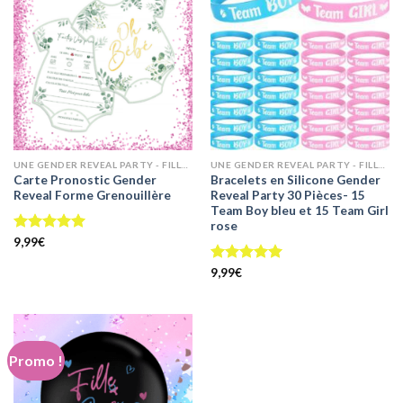
UNE GENDER REVEAL PARTY - FILLE OU GARÇON ? ANNONCEZ LE SEXE
UNE GENDER REVEAL PARTY - FILLE OU GARÇON ? ANNONCEZ LE SEXE
Carte Pronostic Gender
Bracelets en Silicone Gender
Reveal Forme Grenouillère
Reveal Party 30 Pièces- 15
Team Boy bleu et 15 Team Girl
rose
Note
9,99
€
5.00
sur 5
Note
9,99
€
5.00
sur 5
Promo !