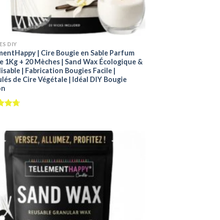
ES DIY
mentHappy | Cire Bougie en Sable Parfum
le 1Kg + 20 Mèches | Sand Wax Écologique &
isable | Fabrication Bougies Facile |
lés de Cire Végétale | Idéal DIY Bougie
on
4.73