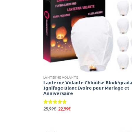
+
LANTERNE VOLANTE
𝗟𝗮𝗻𝘁𝗲𝗿𝗻𝗲 𝗩𝗼𝗹𝗮𝗻𝘁𝗲 𝗖𝗵𝗶𝗻𝗼𝗶𝘀𝗲 𝗕𝗶𝗼𝗱𝗲́𝗴𝗿𝗮𝗱𝗮
𝗜𝗴𝗻𝗶𝗳𝘂𝗴𝗲 𝗕𝗹𝗮𝗻𝗰 𝗜𝘃𝗼𝗶𝗿𝗲 𝗽𝗼𝘂𝗿 𝗠𝗮𝗿𝗶𝗮𝗴𝗲 𝗲𝘁
𝗔𝗻𝗻𝗶𝘃𝗲𝗿𝘀𝗮𝗶𝗿𝗲
Le
Le
Note
25,99
€
4.79
22,99
€
prix
prix
sur 5
initial
actuel
était :
est :
25,99€.
22,99€.