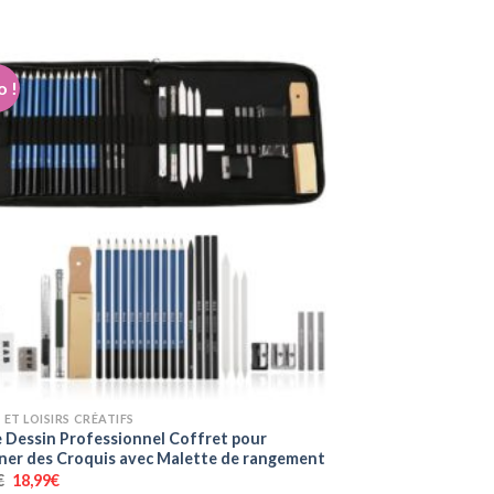
initial
actuel
était :
est :
29,99€.
25,99€.
 !
 ET LOISIRS CRÉATIFS
e Dessin Professionnel Coffret pour
ner des Croquis avec Malette de rangement
Le
Le
€
18,99
€