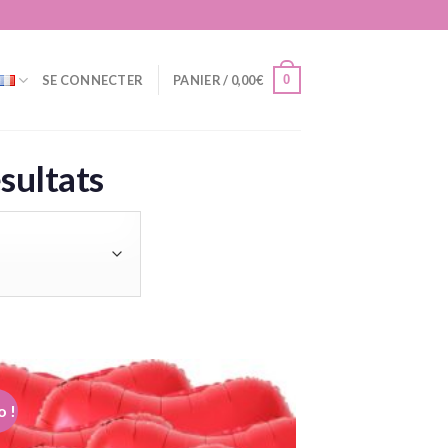
0
SE CONNECTER
PANIER /
0,00
€
sultats
 !