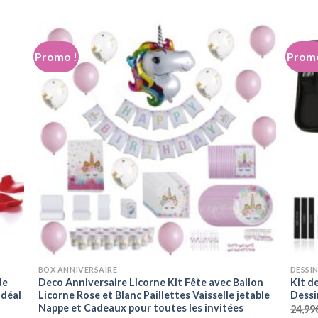
initial
actuel
était :
est :
29,99€.
24,99€.
Promo !
Promo
+
+
BOX ANNIVERSAIRE
DESSIN
de
Deco Anniversaire Licorne Kit Fête avec Ballon
Kit d
idéal
Licorne Rose et Blanc Paillettes Vaisselle jetable
Dessi
Nappe et Cadeaux pour toutes les invitées
24,99