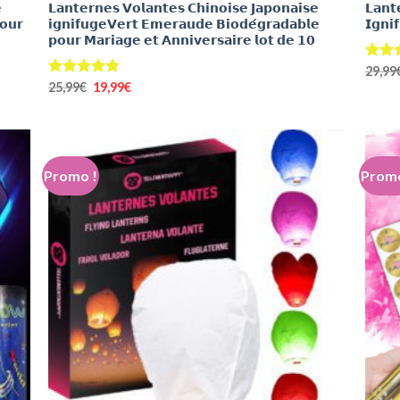

𝗟𝗮𝗻𝘁𝗲𝗿𝗻𝗲𝘀 𝗩𝗼𝗹𝗮𝗻𝘁𝗲𝘀 𝗖𝗵𝗶𝗻𝗼𝗶𝘀𝗲 𝗝𝗮𝗽𝗼𝗻𝗮𝗶𝘀𝗲
𝗟𝗮𝗻𝘁
𝗼𝘂𝗿
𝗶𝗴𝗻𝗶𝗳𝘂𝗴𝗲𝗩𝗲𝗿𝘁 𝗘𝗺𝗲𝗿𝗮𝘂𝗱𝗲 𝗕𝗶𝗼𝗱𝗲́𝗴𝗿𝗮𝗱𝗮𝗯𝗹𝗲
𝗜𝗴𝗻𝗶
𝗽𝗼𝘂𝗿 𝗠𝗮𝗿𝗶𝗮𝗴𝗲 𝗲𝘁 𝗔𝗻𝗻𝗶𝘃𝗲𝗿𝘀𝗮𝗶𝗿𝗲 𝗹𝗼𝘁 𝗱𝗲 𝟭𝟬
Note
29,99
sur 5
Le
Le
Note
25,99
€
4.84
19,99
€
prix
prix
sur 5
initial
actuel
était :
est :
25,99€.
19,99€.
Promo !
Promo