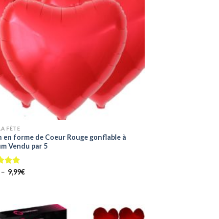
LA FÊTE
n en forme de Coeur Rouge gonflable à
ium Vendu par 5
Plage
–
5.00
9,99
€
de
prix :
2,49€
à
9,99€