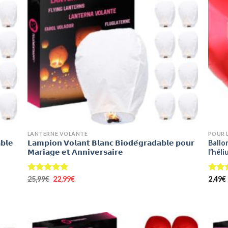
+
+
LANTERNE VOLANTE
POUR 
𝗯𝗹𝗲
𝗟𝗮𝗺𝗽𝗶𝗼𝗻 𝗩𝗼𝗹𝗮𝗻𝘁 𝗕𝗹𝗮𝗻𝗰 𝗕𝗶𝗼𝗱𝗲́𝗴𝗿𝗮𝗱𝗮𝗯𝗹𝗲 𝗽𝗼𝘂𝗿
Ballo
𝗠𝗮𝗿𝗶𝗮𝗴𝗲 𝗲𝘁 𝗔𝗻𝗻𝗶𝘃𝗲𝗿𝘀𝗮𝗶𝗿𝗲
l’hél
Le
Le
Note
25,99
€
4.89
22,99
€
Note
2,49
€
prix
prix
sur 5
sur 5
initial
actuel
était :
est :
25,99€.
22,99€.