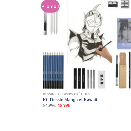
Promo !
+
DESSIN ET LOISIRS CRÉATIFS
Kit Dessin Manga et Kawaii
Le
Le
24,99
€
18,99
€
prix
prix
initial
actuel
était :
est :
24,99€.
18,99€.