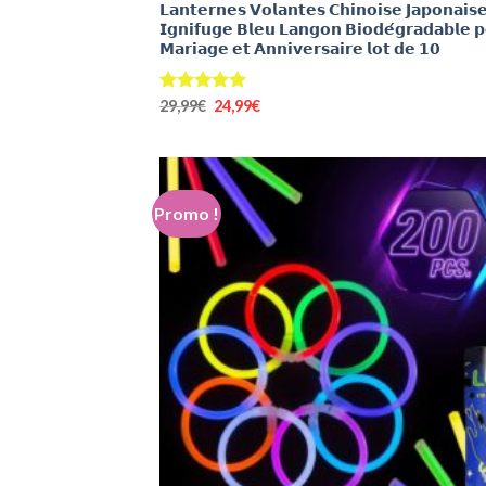
𝗟𝗮𝗻𝘁𝗲𝗿𝗻𝗲𝘀 𝗩𝗼𝗹𝗮𝗻𝘁𝗲𝘀 𝗖𝗵𝗶𝗻𝗼𝗶𝘀𝗲 𝗝𝗮𝗽𝗼𝗻𝗮𝗶𝘀
𝗜𝗴𝗻𝗶𝗳𝘂𝗴𝗲 𝗕𝗹𝗲𝘂 𝗟𝗮𝗻𝗴𝗼𝗻 𝗕𝗶𝗼𝗱𝗲́𝗴𝗿𝗮𝗱𝗮𝗯𝗹𝗲 𝗽
𝗠𝗮𝗿𝗶𝗮𝗴𝗲 𝗲𝘁 𝗔𝗻𝗻𝗶𝘃𝗲𝗿𝘀𝗮𝗶𝗿𝗲 𝗹𝗼𝘁 𝗱𝗲 𝟭𝟬
Le
Le
Note
29,99
€
4.90
24,99
€
prix
prix
sur 5
initial
actuel
était :
est :
29,99€.
24,99€.
Promo !