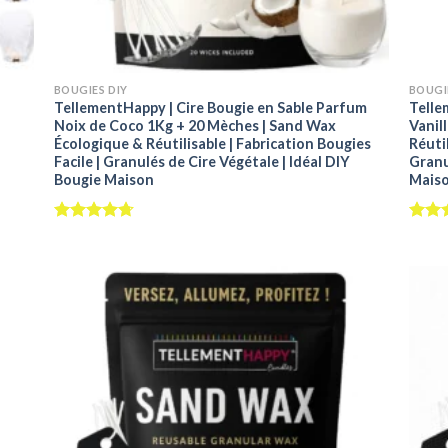
+
+
BOUGIES DIY
BOUGI
TellementHappy | Cire Bougie en Sable Parfum
Telle
Noix de Coco 1Kg + 20 Mèches | Sand Wax
Vanil
Écologique & Réutilisable | Fabrication Bougies
Réutil
Facile | Granulés de Cire Végétale | Idéal DIY
Granu
Bougie Maison
Mais
Note
4.73
Note
sur 5
sur 5