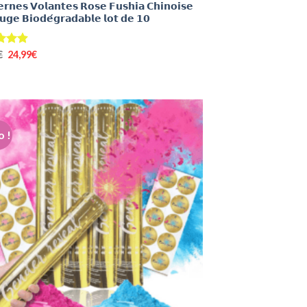
𝗿𝗻𝗲𝘀 𝗩𝗼𝗹𝗮𝗻𝘁𝗲𝘀 𝗥𝗼𝘀𝗲 𝗙𝘂𝘀𝗵𝗶𝗮 𝗖𝗵𝗶𝗻𝗼𝗶𝘀𝗲
𝘂𝗴𝗲 𝗕𝗶𝗼𝗱𝗲́𝗴𝗿𝗮𝗱𝗮𝗯𝗹𝗲 𝗹𝗼𝘁 𝗱𝗲 𝟭𝟬
Le
Le
€
4.89
24,99
€
prix
prix
initial
actuel
était :
est :
29,99€.
24,99€.
 !