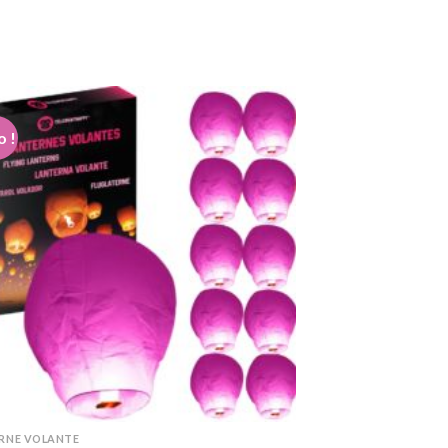
prix
prix
initial
actuel
était :
est :
24,99€.
18,99€.
 !
RNE VOLANTE