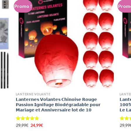
Promo !
Promo
+
+
LANTERNE VOLANTE
LANTE
𝗟𝗮𝗻𝘁𝗲𝗿𝗻𝗲𝘀 𝗩𝗼𝗹𝗮𝗻𝘁𝗲𝘀 𝗖𝗵𝗶𝗻𝗼𝗶𝘀𝗲 𝗥𝗼𝘂𝗴𝗲
𝗟𝗮𝗻𝘁
𝗣𝗮𝘀𝘀𝗶𝗼𝗻 𝗜𝗴𝗻𝗶𝗳𝘂𝗴𝗲 𝗕𝗶𝗼𝗱𝗲́𝗴𝗿𝗮𝗱𝗮𝗯𝗹𝗲 𝗽𝗼𝘂𝗿
𝟭𝟬𝟬% 
𝗠𝗮𝗿𝗶𝗮𝗴𝗲 𝗲𝘁 𝗔𝗻𝗻𝗶𝘃𝗲𝗿𝘀𝗮𝗶𝗿𝗲 𝗹𝗼𝘁 𝗱𝗲 𝟭𝟬
𝗟𝗲 𝗟
Le
Le
Note
29,99
€
4.73
24,99
€
Note
29,99
prix
prix
sur 5
sur 5