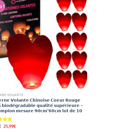
 !
RNE VOLANTE
𝗲𝗿𝗻𝗲 𝗩𝗼𝗹𝗮𝗻𝘁𝗲 𝗖𝗵𝗶𝗻𝗼𝗶𝘀𝗲 𝗖𝗼𝗲𝘂𝗿 𝗥𝗼𝘂𝗴𝗲
𝗶𝗼𝗱𝗲́𝗴𝗿𝗮𝗱𝗮𝗯𝗹𝗲 𝗾𝘂𝗮𝗹𝗶𝘁𝗲́ 𝘀𝘂𝗽𝗲́𝗿𝗶𝗲𝘂𝗿𝗲 –
𝗺𝗽𝗶𝗼𝗻 𝗺𝗲𝘀𝘂𝗿𝗲 𝟵𝟬𝗰𝗺*𝟲𝟬𝗰𝗺 𝗹𝗼𝘁 𝗱𝗲 𝟭𝟬
Le
Le
€
4.90
25,99
€
prix
prix