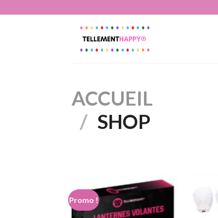
Passer
au
contenu
ACCUEIL
/
SHOP
Promo !