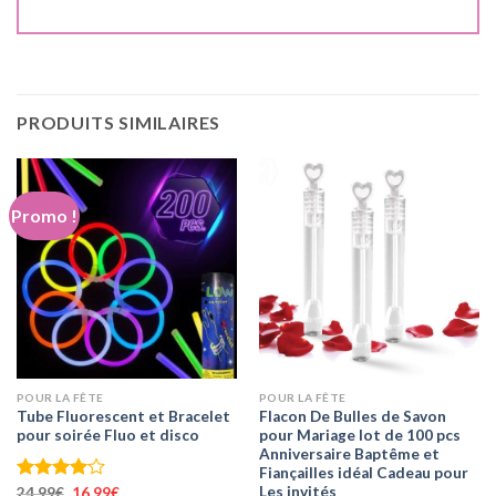
PRODUITS SIMILAIRES
Promo !
POUR LA FÊTE
POUR LA FÊTE
Tube Fluorescent et Bracelet
Flacon De Bulles de Savon
pour soirée Fluo et disco
pour Mariage lot de 100 pcs
Anniversaire Baptême et
Fiançailles idéal Cadeau pour
Les invités
Le
Le
Note
24,99
€
16,99
€