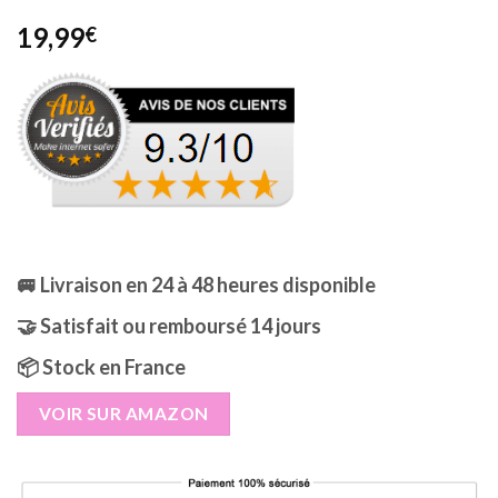
Noté
2
5.00
19,99
€
sur 5 basé
sur
notations
client
🚐 Livraison en 24 à 48 heures disponible
🤝 Satisfait ou remboursé 14 jours
📦 Stock en France
VOIR SUR AMAZON