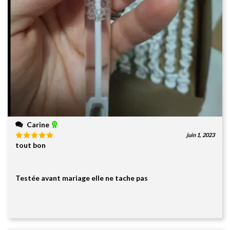
Carine
juin 1, 2023
tout bon
Note
5
sur
5
Testée avant mariage elle ne tache pas