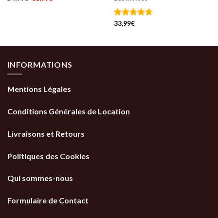
prix
prix
4.00
sur
initial
actuel
5
était :
est :
24,99€.
16,99€.
Note
33,99
€
4.71
sur 5
INFORMATIONS
Mentions Légales
Conditions Générales de Location
Livraisons et Retours
Politiques des Cookies
Qui sommes-nous
Formulaire de Contact