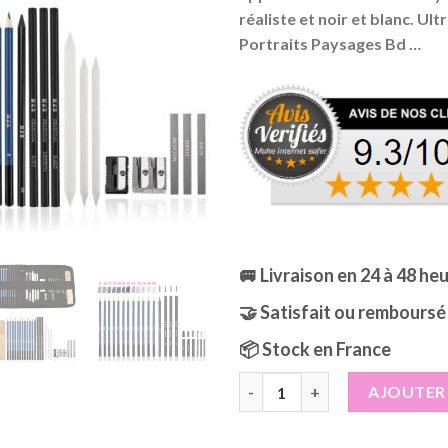
était :
est :
réaliste et noir et blanc. U
24,99€.
18,9
Portraits Paysages Bd …
🚐 Livraison en 24 à 48 he
🤝 Satisfait ou remboursé
📦 Stock en France
quantité de Kit de Dessin Pro
AJOUTER 