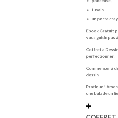
ponceuse,
fusain
un porte cra
Ebook Gratuit
p
vous guide pas 
Coffret a Dessi
perfectionner .
Commencer à de
dessin
Pratique !
Amene
une balade un li
COFFRET 