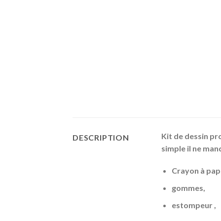
Kit de dessin p
DESCRIPTION
simple il ne man
Crayon à papi
gommes,
estompeur ,