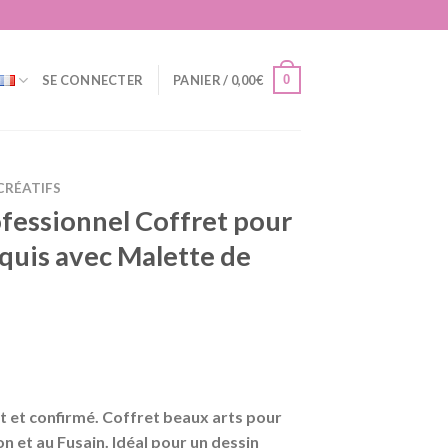
0
SE CONNECTER
PANIER /
0,00
€
 CRÉATIFS
ofessionnel Coffret pour
quis avec Malette de
t et confirmé. Coffret beaux arts pour
el
n et au Fusain. Idéal pour un dessin