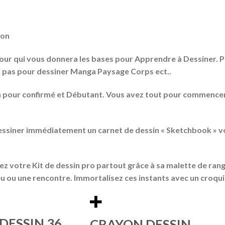
yon
our qui vous donnera les bases pour Apprendre à Dessiner.
à pas pour dessiner Manga Paysage Corps ect..
n pour
confirmé et Débutant
. Vous avez tout pour commencer
ssiner immédiatemen
t un carnet de dessin « Sketchbook » vo
z votre Kit de dessin pro
partout grâce à sa malette de range
eu ou une rencontre. Immortalisez ces instants avec un croqui
DESSIN 36
CRAYON DESSIN