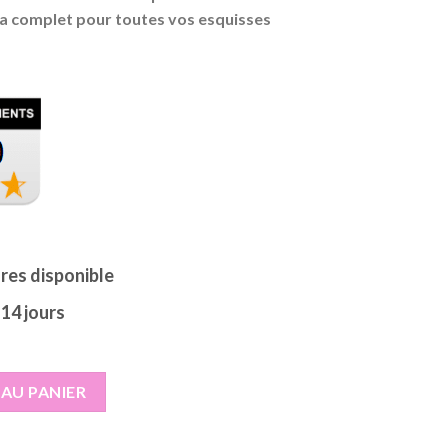
ltra complet pour toutes vos esquisses
9€.
ures disponible
 14 jours
fessionnel Coffret pour Dessiner des Croquis avec Malette de ra
AU PANIER