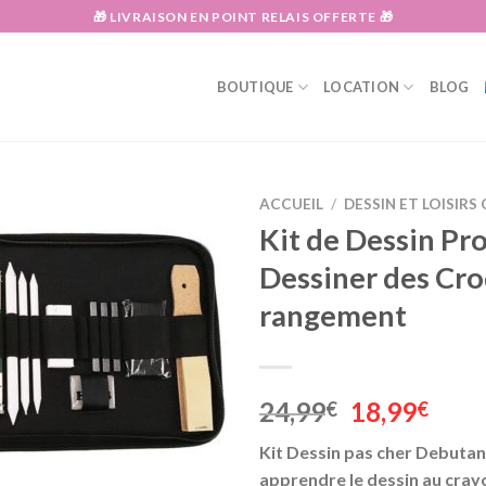
🎁 LIVRAISON EN POINT RELAIS OFFERTE 🎁
BOUTIQUE
LOCATION
BLOG
ACCUEIL
/
DESSIN ET LOISIRS
Kit de Dessin Pr
Dessiner des Cro
rangement
Le
Le
24,99
18,99
€
€
prix
prix
Kit Dessin pas cher Debutan
initial
actu
apprendre le dessin au crayo