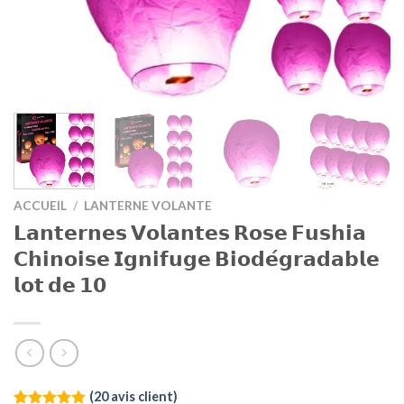
ACCUEIL
/
LANTERNE VOLANTE
𝗟𝗮𝗻𝘁𝗲𝗿𝗻𝗲𝘀 𝗩𝗼𝗹𝗮𝗻𝘁𝗲𝘀 𝗥𝗼𝘀𝗲 𝗙𝘂𝘀𝗵𝗶𝗮
𝗖𝗵𝗶𝗻𝗼𝗶𝘀𝗲 𝗜𝗴𝗻𝗶𝗳𝘂𝗴𝗲 𝗕𝗶𝗼𝗱𝗲́𝗴𝗿𝗮𝗱𝗮𝗯𝗹𝗲
𝗹𝗼𝘁 𝗱𝗲 𝟭𝟬
(
20
avis client)