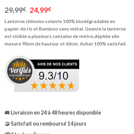
Noté
19
4.89
Le
Le
29,99
24,99
€
€
sur 5 basé
sur
prix
prix
notations
Lanterne chinoise volante 100% biodégradable en
initial
actuel
client
papier de riz et Bamboo sans métal. Geante la lanterne
était :
est :
est visible a plusieurs centaine de mètre,dépliée elle
29,99€.
24,99€.
mesure 90cm de hauteur et 60cm. Achat 100% satisfait.
🚐 Livraison en 24 à 48 heures disponible
🤝 Satisfait ou remboursé 14 jours