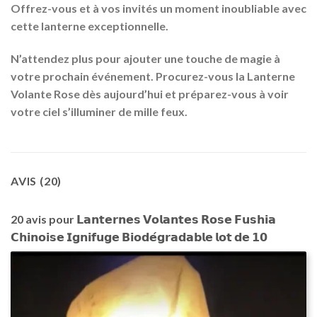
Offrez-vous et à vos invités un moment inoubliable avec
cette
lanterne
exceptionnelle.
N’attendez plus pour ajouter une touche de magie à
votre prochain événement. Procurez-vous la
Lanterne
Volante Rose
dès aujourd’hui et préparez-vous à voir
votre ciel s’illuminer de mille feux.
AVIS (20)
20 avis pour
𝗟𝗮𝗻𝘁𝗲𝗿𝗻𝗲𝘀 𝗩𝗼𝗹𝗮𝗻𝘁𝗲𝘀 𝗥𝗼𝘀𝗲 𝗙𝘂𝘀𝗵𝗶𝗮
𝗖𝗵𝗶𝗻𝗼𝗶𝘀𝗲 𝗜𝗴𝗻𝗶𝗳𝘂𝗴𝗲 𝗕𝗶𝗼𝗱𝗲́𝗴𝗿𝗮𝗱𝗮𝗯𝗹𝗲 𝗹𝗼𝘁 𝗱𝗲 𝟭𝟬