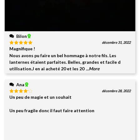
Bilon
décembre 31, 2022
Magnifique !
Note
5
sur
5
Nous avons pu faire un bel hommage à notre fils. Les
lanternes étaient parfaites. Belles, grandes et facile d
utilisation.J en ai acheté 20 et les 20
...More
Ana
décembre 28, 2022
Un peu de magie et un souhait
Note
4
sur 5
Un peu fragile donc il faut faire attention