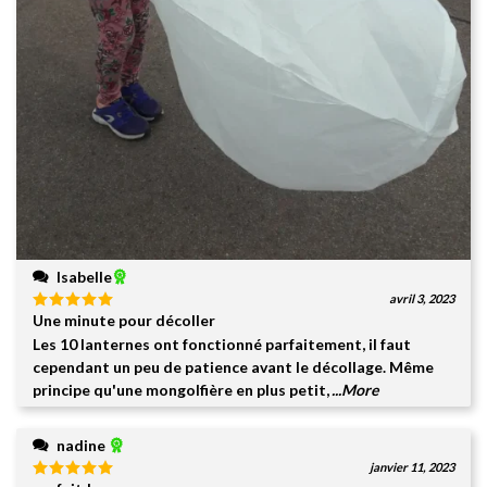
Isabelle
avril 3, 2023
Une minute pour décoller
Note
5
sur
5
Les 10 lanternes ont fonctionné parfaitement, il faut
cependant un peu de patience avant le décollage. Même
principe qu'une mongolfière en plus petit,
...More
nadine
janvier 11, 2023