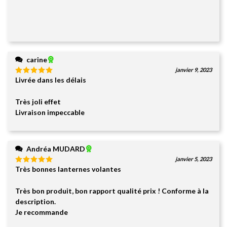
carine
janvier 9, 2023
Livrée dans les délais
Note
5
sur
5
Très joli effet
Livraison impeccable
Andréa MUDARD
janvier 5, 2023
Très bonnes lanternes volantes
Note
5
sur
5
Très bon produit, bon rapport qualité prix ! Conforme à la
description.
Je recommande