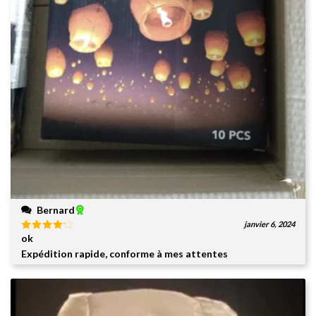
Bernard
janvier 6, 2024
ok
Note
4
sur 5
Expédition rapide, conforme à mes attentes