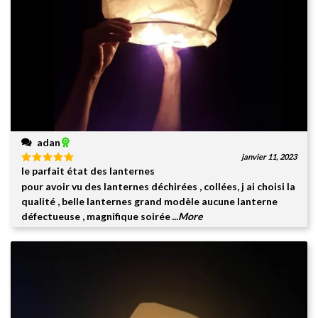
adan
janvier 11, 2023
le parfait état des lanternes
Note
5
sur
5
pour avoir vu des lanternes déchirées , collées, j ai choisi la
qualité , belle lanternes grand modèle aucune lanterne
défectueuse , magnifique soirée
...More