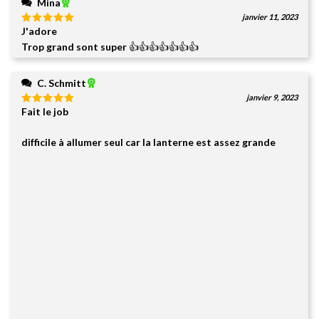
Mina
janvier 11, 2023
J'adore
Note
5
sur
5
Trop grand sont super 👍👍👍👍👍👍👍
C. Schmitt
janvier 9, 2023
Fait le job
Note
5
sur
5
difficile à allumer seul car la lanterne est assez grande