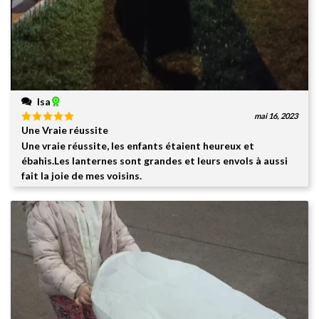
Isa
mai 16, 2023
Une Vraie réussite
Note
5
sur
5
Une vraie réussite, les enfants étaient heureux et
ébahis.Les lanternes sont grandes et leurs envols à aussi
fait la joie de mes voisins.