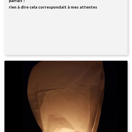
parfait !
Note
5
sur
5
rien à dire cela correspondait à mes attentes