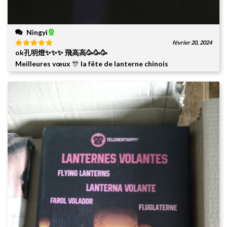
Ningyi
février 20, 2024
ok孔明燈✨✨✨ 飛高高🥳🥳🥳
Note
5
sur
5
Meilleures vœux 🎊 la fête de lanterne chinois