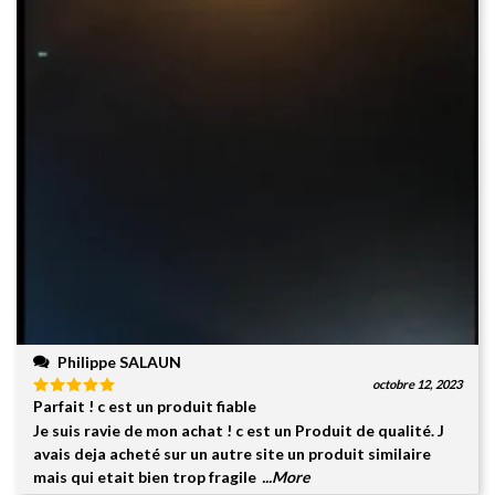
Philippe SALAUN
octobre 12, 2023
Parfait ! c est un produit fiable
Note
5
sur
5
Je suis ravie de mon achat ! c est un Produit de qualité. J
avais deja acheté sur un autre site un produit similaire
mais qui etait bien trop fragile
...More