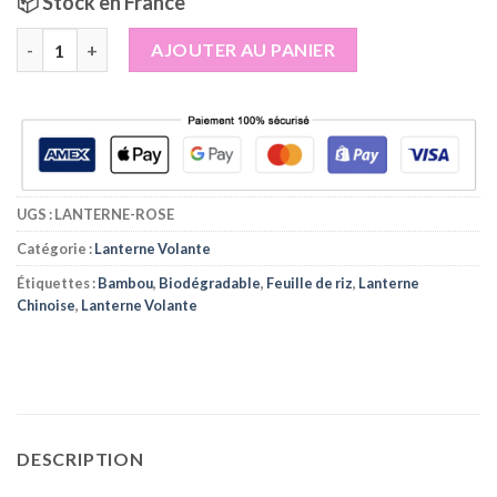
📦 Stock en France
quantité de 𝗟𝗮𝗻𝘁𝗲𝗿𝗻𝗲𝘀 𝗩𝗼𝗹𝗮𝗻𝘁𝗲𝘀 𝗥𝗼𝘀𝗲 𝗙𝘂𝘀𝗵𝗶𝗮 𝗖𝗵𝗶𝗻𝗼𝗶𝘀𝗲 𝗜𝗴𝗻𝗶
AJOUTER AU PANIER
UGS :
LANTERNE-ROSE
Catégorie :
Lanterne Volante
Étiquettes :
Bambou
,
Biodégradable
,
Feuille de riz
,
Lanterne
Chinoise
,
Lanterne Volante
DESCRIPTION