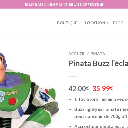
🎁 LIVRAISON EN POINT RELAIS OFFERTE 🎁
BOUTIQUE
LOCATION
BLOG
ACCUEIL
/
PINATA
Pinata Buzz l’écla
Le
Le
42,00
35,99
€
€
prix
prix
1 Toy Story l’éclair avec c
initial
actu
était :
est :
Buzz lightyear pinata mes
42,00€.
35,9
peut contenir de 700g à 1
Accrocheur pinata est à l