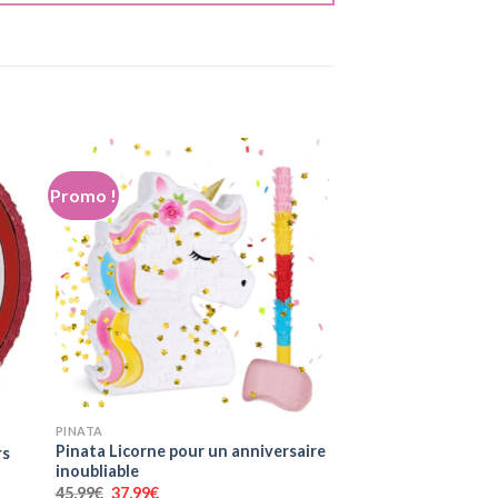
Promo !
+
PINATA
Pinata Licorne pour un anniversaire
rs
inoubliable
Le
Le
45,99
€
37,99
€