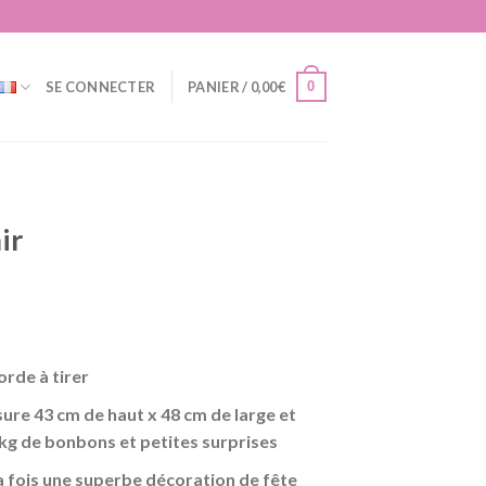
0
SE CONNECTER
PANIER /
0,00
€
ir
orde à tirer
el
ure 43 cm de haut x 48 cm de large et
9€.
kg de bonbons et petites surprises
a fois une superbe décoration de fête