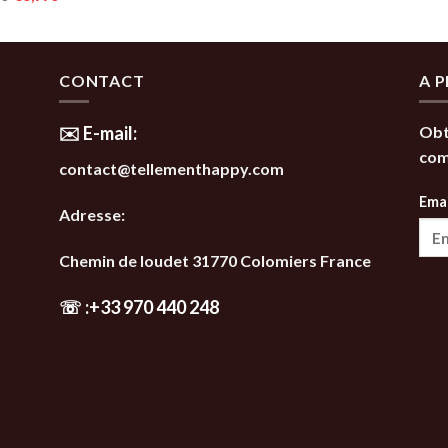
initial
actuel
prix
prix
était :
est :
initial
actuel
42,00€.
35,99€.
était :
est :
42,00€.
35,99€.
CONTACT
A 
✉️ E-mail:
Obt
co
contact@tellementhappy.com
Emai
Adresse:
Chemin de loudet 31770 Colomiers France
☏
:
+33 970 440 248