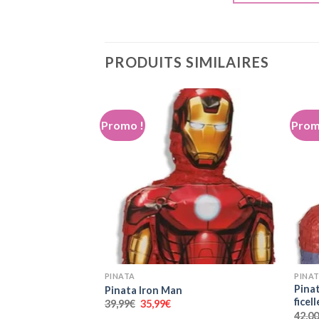
PRODUITS SIMILAIRES
Promo !
Prom
+
+
PINATA
PINA
Pina
Pinata Iron Man
ficell
Le
Le
39,99
€
35,99
€
prix
prix
42,0