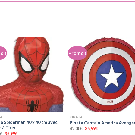
o !
Promo !
+
TA
PINATA
ta Spiderman 40 x 40 cm avec
Pinata Captain America Avenge
e à Tirer
Le
Le
42,00
€
35,99
€
prix
prix
Le
Le
0
€
35,99
€