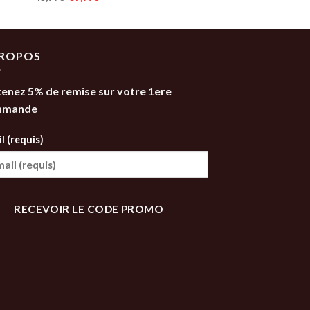
prix
prix
initial
actuel
était :
est :
45,99€.
37,99€.
PROPOS
enez 5% de remise sur votre 1ere
mmande
l (requis)
RECEVOIR LE CODE PROMO