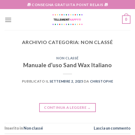
Salta
🎁 CONSEGNA GRATUITA POINT RELAIS 🎁
ai
contenuti
0
ARCHIVIO CATEGORIA:
NON CLASSÉ
NON CLASSÉ
Manuale d’uso Sand Wax Italiano
PUBBLICATO IL
SETTEMBRE 2, 2025
DA
CHRISTOPHE
CONTINUA A LEGGERE
→
Inserito in
Non classé
Lascia un commento